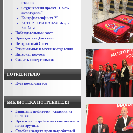
издание
Студенческий проект "Союз-
мониторинг"
Контрфальсификат-М
АВТОРСКИЙ КАНАЛ Игоря
Болбата
Наблюдательный совет
Председатель Движения
Центральный Совет
Региональные и местные отделения
Интернет-ресурсы
Сделать пожертвование
ПОТРЕБИТЕЛЮ
Куда пожаловаться
БИБЛИОТЕКА ПОТРЕБИТЕЛЯ
Защита потребителей - сведения из
истории
Претензия потребителя - как написать
и как вручить
Судебная защита прав потребителей