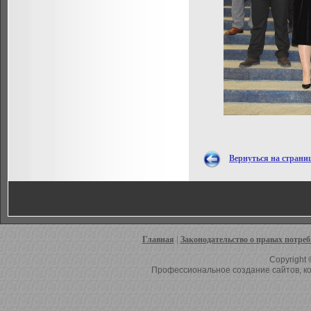
Вернуться на страни
Главная
|
Законодательство о правах потре
Copyright 
Профессиональное создание сайтов, ко