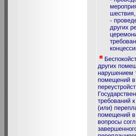
мероприя
шествия,
- провед
других р
церемони
требован
концесси
Беспокойс
других помещ
нарушением 
помещений в 
переустройст
Государстве
требований к
(или) перепл
помещений в
вопросы согл
завершенного
перепланиро