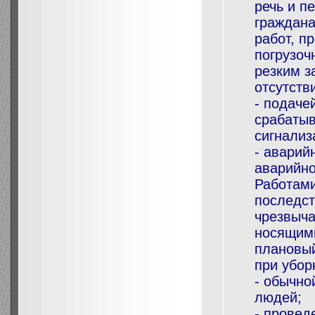
речь и п
граждана
работ, п
погрузоч
резким з
отсутстви
- подаче
срабатыв
сигнализ
- аварий
аварийн
Работами
последст
чрезвыча
носящим
плановый
при убор
- обычно
людей;
- провед