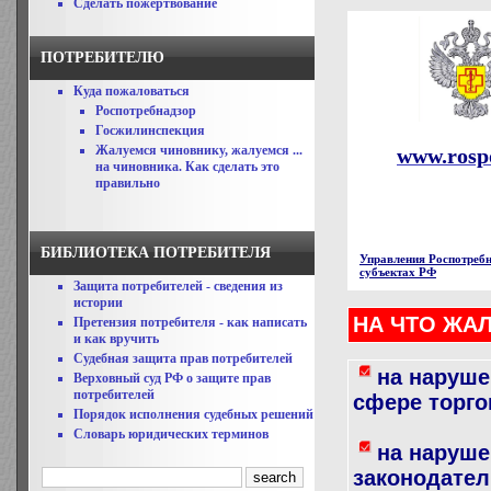
Сделать пожертвование
ПОТРЕБИТЕЛЮ
Куда пожаловаться
Роспотребнадзор
Госжилинспекция
Жалуемся чиновнику, жалуемся ...
www.rospo
на чиновника. Как сделать это
правильно
БИБЛИОТЕКА ПОТРЕБИТЕЛЯ
Управления Роспотребн
субъектах РФ
Защита потребителей - сведения из
истории
НА ЧТО ЖА
Претензия потребителя - как написать
и как вручить
Судебная защита прав потребителей
на наруше
Верховный суд РФ о защите прав
потребителей
сфере торго
Порядок исполнения судебных решений
Словарь юридических терминов
на наруше
законодател