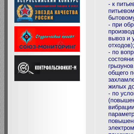
- к питье
питьевом
бытовом
- при об
производ
вывоз и 
отходов)
- по воп
состояни
грызунов
общего п
захламле
жилых до
- по усл
(повыше
вибрации
параметр
повышен
электром