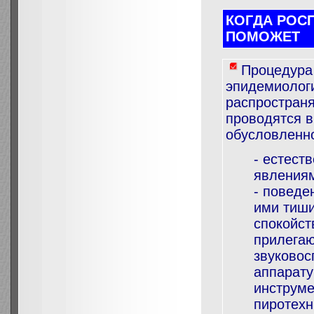
КОГДА РОС
ПОМОЖЕТ
Процедура
эпидемиологи
распространя
проводятся 
обусловленно
- естест
явления
- повед
ими тиши
спокойст
прилегаю
звуково
аппарату
инструме
пиротехн