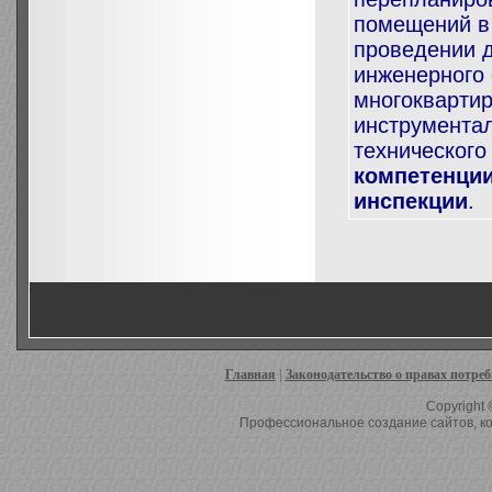
помещений в
проведении д
инженерного
многокварти
инструментал
технического
компетенци
инспекции
.
Главная
|
Законодательство о правах потре
Copyright 
Профессиональное создание сайтов, ко