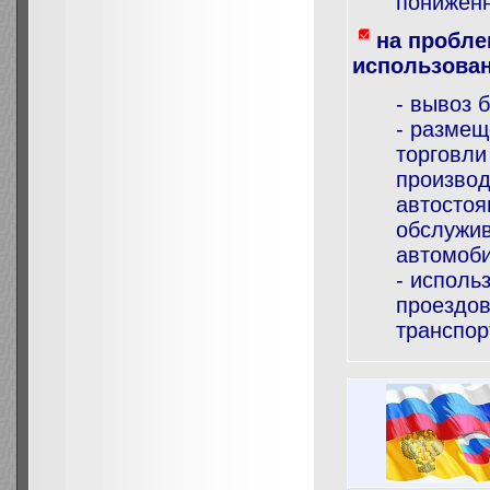
пониженн
на пробле
использован
- вывоз 
- размещ
торговли
производ
автостоя
обслужив
автомоби
- исполь
проездов
транспорт