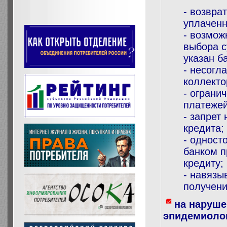
- возвра
уплаченн
- возмож
выбора с
указан б
- несогл
коллекто
- ограни
платежей
- запрет
кредита;
- одност
банком п
кредиту;
- навязы
получени
на наруше
эпидемиолог