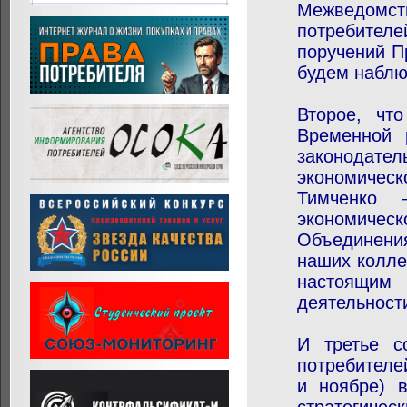
Межведомс
потребителе
поручений П
будем наблю
Второе, чт
Временной 
законодат
экономичес
Тимченко 
экономическ
Объединения
наших колле
настоящим
деятельност
И третье с
потребителе
и ноябре) 