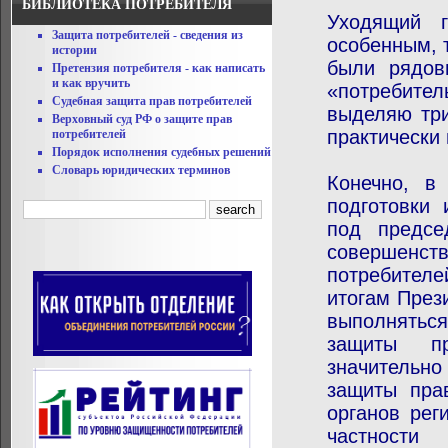
БИБЛИОТЕКА ПОТРЕБИТЕЛЯ
Уходящий г
Защита потребителей - сведения из
особенным, 
истории
были рядов
Претензия потребителя - как написать
и как вручить
«потребител
Судебная защита прав потребителей
выделяю тр
Верховный суд РФ о защите прав
практически 
потребителей
Порядок исполнения судебных решений
Словарь юридических терминов
Конечно, в
подготовки
под предсе
совершенст
потребител
итогам През
выполняться
защиты пр
значительн
защиты пра
органов рег
частност