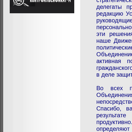
стратегичес
делегаты п
редакцию Ус
руководящи
персонально
эти решени
наше Движе
политичес
Объединени
активная п
гражданског
в деле защи
Во всех п
Объедине
непосредст
Спасибо, в
результат
продуктивн
определяю