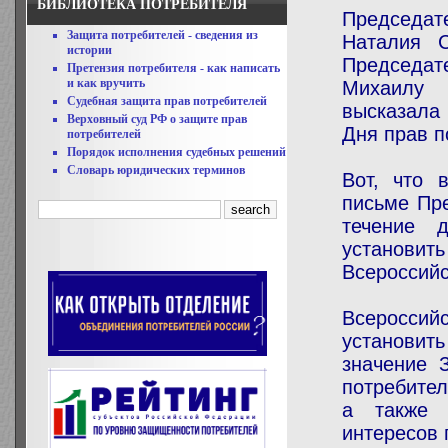
БИБЛИОТЕКА ПОТРЕБИТЕЛЯ
Председа
Защита потребителей - сведения из
Наталия 
истории
Председа
Претензия потребителя - как написать
и как вручить
Михаилу 
Судебная защита прав потребителей
высказала
Верховный суд РФ о защите прав
Дня прав п
потребителей
Порядок исполнения судебных решений
Словарь юридических терминов
Вот, что 
письме Пр
течение 
установ
Всероссийс
Всероссий
установит
значение 
потребител
а также 
интересов 