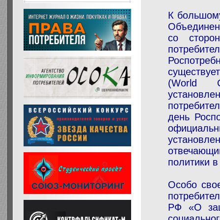
К большому
Объединен
со сторо
потребит
Роспотре
существуе
(World 
установ
потребителе
день Росп
официал
установл
отвечающ
политики в
Особо сво
потребител
РФ «О защ
социальн