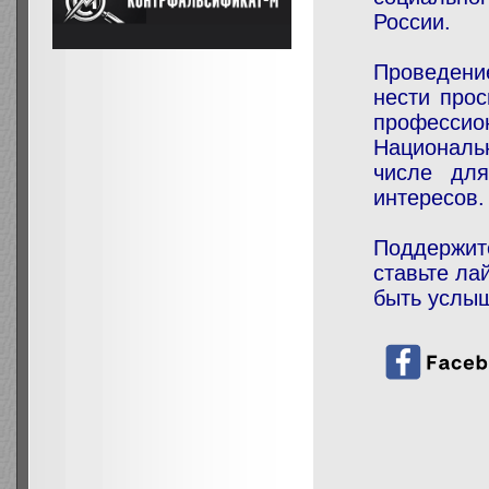
России
Проведение
нести про
професси
Националь
числе для
интересов.
Поддержи
ставьте ла
быть услыш