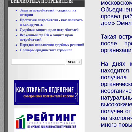
БИБЛИОТЕКА ПОТРЕБИТЕЛЯ
московс
Объедине
Защита потребителей - сведения из
истории
провел ра
Претензия потребителя - как написать
дом» Эмил
и как вручить
Судебная защита прав потребителей
Верховный суд РФ о защите прав
Такая вст
потребителей
после пр
Порядок исполнения судебных решений
организаци
Словарь юридических терминов
На днях 
находится
получила 
органичес
неоргани
натурал
высококач
получен от
на экологи
много пов