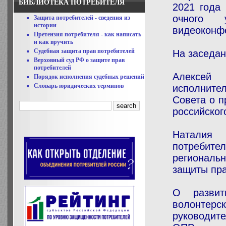
БИБЛИОТЕКА ПОТРЕБИТЕЛЯ
2021 года
очного 
Защита потребителей - сведения из
истории
видеоконфе
Претензия потребителя - как написать
и как вручить
Судебная защита прав потребителей
На заседан
Верховный суд РФ о защите прав
потребителей
Алексей 
Порядок исполнения судебных решений
Словарь юридических терминов
исполните
Совета о
пр
российског
Наталия 
потребител
региональ
защиты пра
О развит
волонтер
руководит