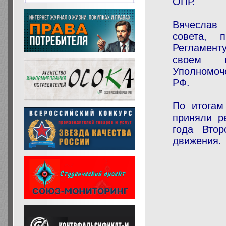
ОПР.
Вячесла
совета,
п
Регламенту
своем в
Уполномоч
РФ.
По итогам
приняли р
года Втор
движения.