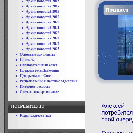
Архив новостей 2016
Архив новостей 2017
Архив новостей 2018
Архив новостей 2019
Архив новостей 2020
Архив новостей 2021
Архив новостей 2022
Архив новостей 2023
Архив новостей 2024
Архив новостей 2025
Основные документы
Проекты
Наблюдательный совет
Председатель Движения
Центральный Совет
Региональные и местные отделения
Интернет-ресурсы
Сделать пожертвование
Алексей 
ПОТРЕБИТЕЛЮ
потребите
Куда пожаловаться
свой очере