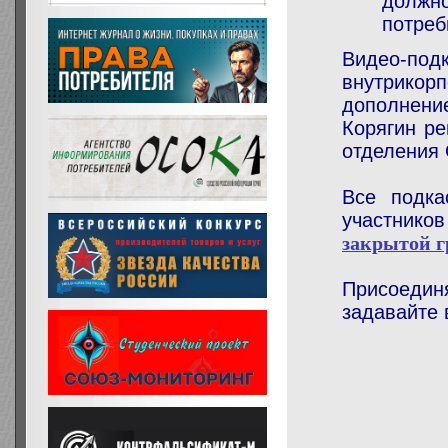
должно
потре
Видео-по
внутрико
дополнени
Корягин ре
отделения
Все подка
участник
закрытой 
Присоедин
задавайте 