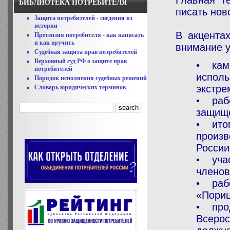
Главная т
БИБЛИОТЕКА ПОТРЕБИТЕЛЯ
писать нов
Защита потребителей - сведения из
истории
В акцента
Претензия потребителя - как написать
и как вручить
внимание у
Судебная защита прав потребителей
Верховный суд РФ о защите прав
• кам
потребителей
исполь
Порядок исполнения судебных решений
экстре
Словарь юридических терминов
• рабо
защище
• итог
произв
России
• учас
членов
• рабо
«Пориц
• прод
Всерос