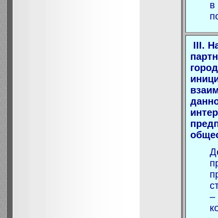
в
п
III.
партн
город
иници
взаим
данно
интер
предп
общес
Д
п
п
с
–
к