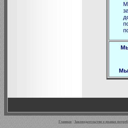
М
з
д
п
п
Мы
Мы
Главная
|
Законодательство о правах потре