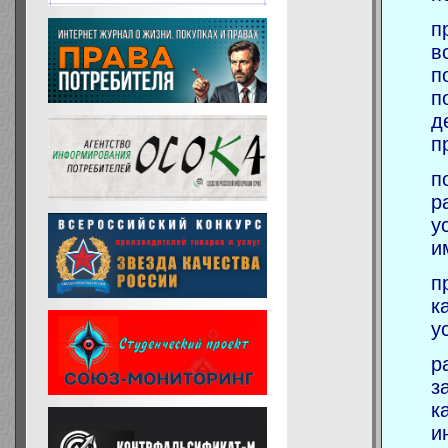
п
в
п
п
д
п
п
р
у
и
п
к
у
р
з
к
и