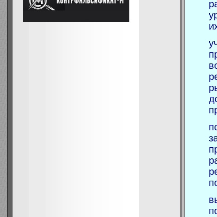
р
у
и
у
п
в
р
р
д
п
п
з
п
р
р
п
в
п