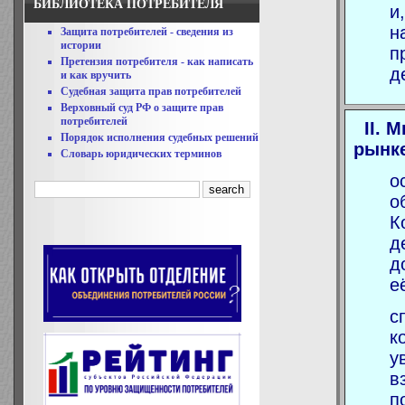
БИБЛИОТЕКА ПОТРЕБИТЕЛЯ
и
н
Защита потребителей - сведения из
истории
п
Претензия потребителя - как написать
д
и как вручить
Судебная защита прав потребителей
Верховный суд РФ о защите прав
потребителей
II. 
Порядок исполнения судебных решений
рынке
Словарь юридических терминов
о
о
К
д
д
е
с
к
у
в
п