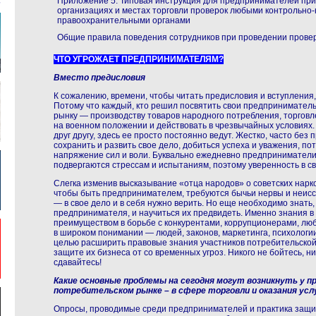
Приложение 5. Типовая инструкция для предпринимателей при
организациях и местах торговли проверок любыми контрольно
правоохранительными органами
Общие правила поведения сотрудников при проведении прове
ЧТО УГРОЖАЕТ ПРЕДПРИНИМАТЕЛЯМ?
Вместо предисловия
К сожалению, времени, чтобы читать предисловия и вступления, 
Потому что каждый, кто решил посвятить свои предпринимател
рынку — производству товаров народного потребления, торговле
на военном положении и действовать в чрезвычайных условиях. 
друг другу, здесь ее просто постоянно ведут. Жестко, часто без 
сохранить и развить свое дело, добиться успеха и уважения, п
напряжение сил и воли. Буквально ежедневно предприниматели
подвергаются стрессам и испытаниям, поэтому уверенность в св
Слегка изменив высказывание «отца народов» о советских нарком
чтобы быть предпринимателем, требуются бычьи нервы и неисс
— в свое дело и в себя нужно верить. Но еще необходимо знать,
предпринимателя, и научиться их предвидеть. Именно знания 
преимуществом в борьбе с конкурентами, коррупционерами, л
в широком понимании — людей, законов, маркетинга, психологии
целью расширить правовые знания участников потребительской
защите их бизнеса от со временных угроз. Никого не бойтесь, ни
сдавайтесь!
Какие основные проблемы на сегодня могут возникнуть у 
потребительском рынке – в сфере торговли и оказания усл
Опросы, проводимые среди предпринимателей и практика защит