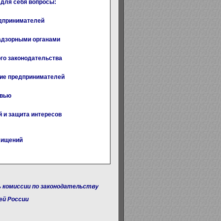
 для себя вопросы:
дпринимателей
адзорными органами
го законодательства
ие предпринимателей
овью
 и защита интересов
хищений
 комиссии по законодательству
ей России