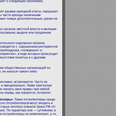
твуют о следующих проблемах,
ют размер арендной платы, нарушают
ты части аренды наличными
вают новые дополнительные, ранее не
х органов, местной власти и милиции
гласовании, выдаче или продлении
нтрольно-надзорных органов,
проводятся с нарушением регламентов
отребнадзора, «пожарных» и
приятия», в ходе которых происходит
сутствия понятых и с другими
рки общественных организаций по
 не наносят какого-либо
ессивно, встречаются. Часто их
 и эмоционально. Также претензии
ов «качать свои права» при любой
о нервы, как говорится, потрепят.
биллеры».
Такие потребиллеры среди
исло потребиллеров могут входить и
оторые неплохо освоили Закон РФ «О
кс. По характеру они — сутяжники, в
и потребиллеры не комплексуют, а те,