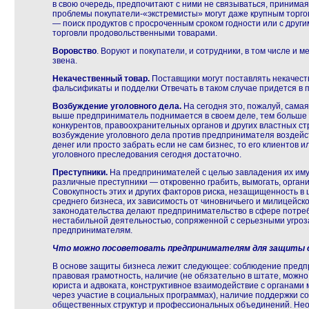
в свою очередь, предпочитают с ними не связываться, принимая
проблемы покупатели-«экстремисты» могут даже крупным торго
— поиск продуктов с просроченным сроком годности или с друг
торговли продовольственными товарами.
Воровство
. Воруют и покупатели, и сотрудники, в том числе и
звена.
Некачественный товар.
Поставщики могут поставлять некачест
фальсификаты и подделки Отвечать в таком случае придется в 
Возбуждение уголовного дела.
На сегодня это, пожалуй, самая
выше предприниматель поднимается в своем деле, тем больше 
конкурентов, правоохранительных органов и других властных ст
возбуждение уголовного дела против предпринимателя воздейст
денег или просто забрать если не сам бизнес, то его клиентов 
уголовного преследования сегодня достаточно.
Преступники.
На предпринимателей с целью завладения их им
различные преступники — откровенно грабить, вымогать, органи
Совокупность этих и других факторов риска, незащищенность в
среднего бизнеса, их зависимость от чиновничьего и милицейск
законодательства делают предпринимательство в сфере потреб
нестабильной деятельностью, сопряженной с серьезными угроза
предпринимателям.
Что можно посоветовать предпринимателям для защиты 
В основе защиты бизнеса лежит следующее: соблюдение предп
правовая грамотность, наличие (не обязательно в штате, можн
юриста и адвоката, конструктивное взаимодействие с органами
через участие в социальных программах), наличие поддержки 
общественных структур и профессиональных объединений. Не