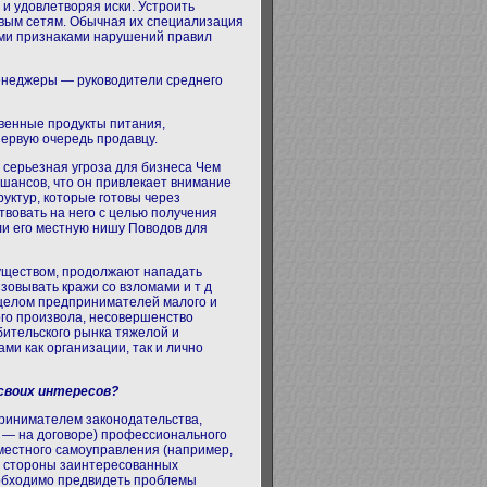
 и удовлетворяя иски. Устроить
вым сетям. Обычная их специализация
ими признаками нарушений правил
 менеджеры — руководители среднего
венные продукты питания,
первую очередь продавцу.
 серьезная угроза для бизнеса Чем
шансов, что он привлекает внимание
руктур, которые готовы через
вовать на него с целью получения
или его местную нишу Поводов для
уществом, продолжают нападать
зовывать кражи со взломами и т д
 целом предпринимателей малого и
ого произвола, несовершенство
ительского рынка тяжелой и
ми как организации, так и лично
своих интересов?
ринимателем законодательства,
о — на договоре) профессионального
 местного самоуправления (например,
со стороны заинтересованных
обходимо предвидеть проблемы