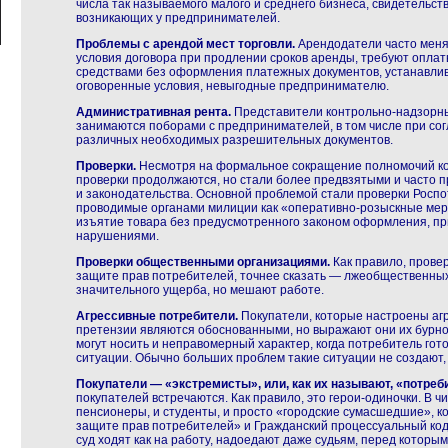
числа так называемого малого и среднего бизнеса, свидетельс
возникающих у предпринимателей.
Проблемы с арендой мест торговли.
Арендодатели часто меня
условия договора при продлении сроков аренды, требуют опла
средствами без оформления платежных документов, устанавли
оговоренные условия, невыгодные предпринимателю.
Административная рента.
Представители контрольно-надзорны
занимаются поборами с предпринимателей, в том числе при со
различных необходимых разрешительных документов.
Проверки.
Несмотря на формальное сокращение полномочий ко
проверки продолжаются, но стали более предвзятыми и часто 
и законодательства. Основной проблемой стали проверки Росп
проводимые органами милиции как «оперативно-розыскные меро
изъятие товара без предусмотренного законом оформления, при
нарушениями.
Проверки общественными организациями.
Как правило, прове
защите прав потребителей, точнее сказать — лжеобщественных,
значительного ущерба, но мешают работе.
Агрессивные потребители.
Покупатели, которые настроены агр
претензии являются обоснованными, но выражают они их бурно
могут носить и неправомерный характер, когда потребитель гот
ситуации. Обычно больших проблем такие ситуации не создают, н
Покупатели — «экстремисты», или, как их называют, «потре
покупателей встречаются. Как правило, это герои-одиночки. В ч
пенсионеры, и студенты, и просто «городские сумасшедшие», к
защите прав потребителей» и Гражданский процессуальный коде
суд ходят как на работу, надоедают даже судьям, перед которым