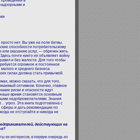
 проведении в
-надзорными и
рки
просто нет. Вы уже на поле битвы.
ьские способности потребительскому
 или оказанию услуг, — обречен жить
Здесь почти никто не объявляет войну
правил и без жалости. Для того чтобы
отребуется огромное и постоянное
 малого и среднего бизнеса
оих силах должна стать привычкой.
ах, можно сказать, что для того,
якаемый оптимизм. Конечно, главное
 какие риски и опасности ждут
в наше время становятся основным
юбыми недоброжелателями. Знания
… угроз. Эта книга подготовлена с
 сферы и дать рекомендации по
когда не отступайте и никогда не
предпринимателей, действующих на
уг?
ы их интересов, в первую очередь из