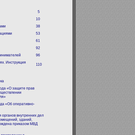
5
10
ами
38
зациями
53
61
92
ринимателей
96
иях. Инструкция
110
нка
года «О защите прав
уществлении
оля»
ода «Об оперативно-
 органов внутренних дел
омещений, зданий,
ерждена приказом МВД