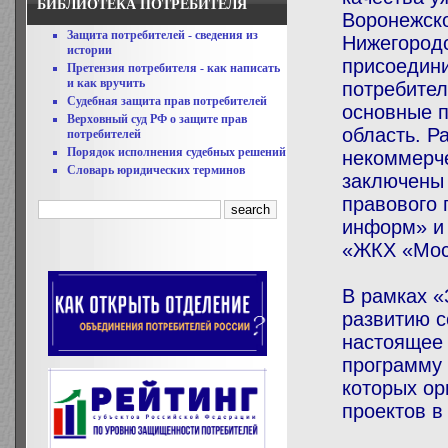
БИБЛИОТЕКА ПОТРЕБИТЕЛЯ
Воронежско
Защита потребителей - сведения из
Нижегородс
истории
присоедин
Претензия потребителя - как написать
и как вручить
потребител
Судебная защита прав потребителей
основные п
Верховный суд РФ о защите прав
область. Р
потребителей
Порядок исполнения судебных решений
некоммерче
Словарь юридических терминов
заключены
правового 
информ» и
«ЖКХ «Мос
В рамках «
развитию с
настоящее
программу 
которых ор
проектов в