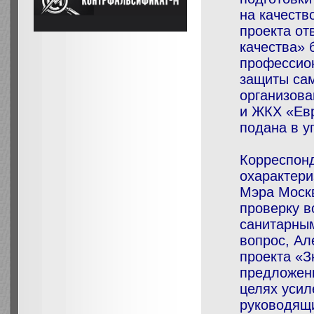
на качеств
проекта от
качества»
профессион
защиты сам
организова
и ЖКХ «Евр
подана в у
Корреспонд
охарактери
Мэра Моск
проверку в
санитарным
вопрос, Ал
проекта «З
предложен
целях усил
руководящи