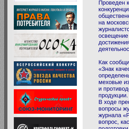
Проведен к
конкуренци
общественн
на московс
журналистс
освещение
достижения
деятельнос
Как сообщи
«Знак каче
определены
меховые из
и противод
продукции.
В ходе пре
вопросы жу
журнала «Р
вопрос, к
подготовки