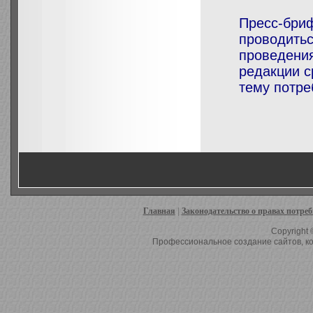
Пресс-бриф
проводитьс
проведения
редакции 
тему потре
Главная
|
Законодательство о правах потре
Copyright 
Профессиональное создание сайтов, ко