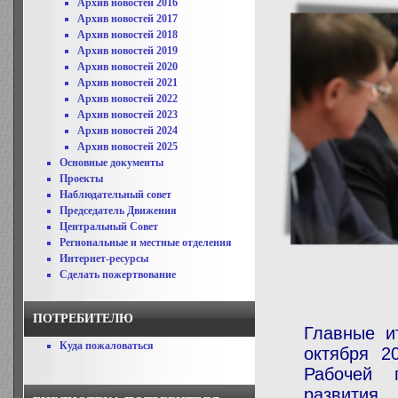
Архив новостей 2016
Архив новостей 2017
Архив новостей 2018
Архив новостей 2019
Архив новостей 2020
Архив новостей 2021
Архив новостей 2022
Архив новостей 2023
Архив новостей 2024
Архив новостей 2025
Основные документы
Проекты
Наблюдательный совет
Председатель Движения
Центральный Совет
Региональные и местные отделения
Интернет-ресурсы
Сделать пожертвование
ПОТРЕБИТЕЛЮ
Главные и
Куда пожаловаться
октября 2
Рабочей 
развити