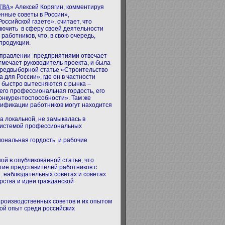
ТВА
» Алексей Корягин, комментируя
нные советы в России»,
оссийской газете», считает, что
ючить в сферу своей деятельности
работников, что, в свою очередь,
продукции.
управлении предприятиями отвечает
тмечает руководитель проекта, и была
предвыборной статье «Строительство
 для России», где он в частности
а быстро вытесняются с рынка –
 его профессиональная гордость, его
онкурентоспособности». Там же
ификации работников могут находится
 локальной, не замыкалась в
системой профессиональных
иональная гордость и рабочие
ой в опубликованной статье, что
тие представителей работников с
: наблюдательных советах и советах
арства и идеи гражданской
роизводственных советов и их опытом
кой опыт среди российских