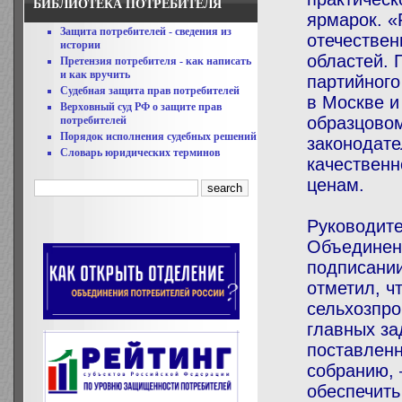
БИБЛИОТЕКА ПОТРЕБИТЕЛЯ
ярмарок. «
Защита потребителей - сведения из
отечествен
истории
областей. 
Претензия потребителя - как написать
и как вручить
партийного
Судебная защита прав потребителей
в Москве и
Верховный суд РФ о защите прав
образцовом
потребителей
Порядок исполнения судебных решений
законодате
Словарь юридических терминов
качествен
ценам.
Руководите
Объединен
подписании
отметил, ч
сельхозпро
главных за
поставлен
собранию, 
обеспечить