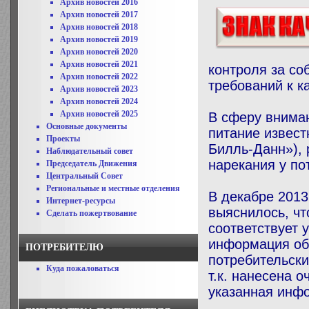
Архив новостей 2016
Архив новостей 2017
Архив новостей 2018
Архив новостей 2019
Архив новостей 2020
Архив новостей 2021
контроля за с
Архив новостей 2022
требований к к
Архив новостей 2023
Архив новостей 2024
Архив новостей 2025
В сферу внима
Основные документы
питание извес
Проекты
Билль-Данн»),
Наблюдательный совет
нарекания у по
Председатель Движения
Центральный Совет
Региональные и местные отделения
В декабре 2013
Интернет-ресурсы
выяснилось, чт
Сделать пожертвование
соответствует 
информация об 
ПОТРЕБИТЕЛЮ
потребительски
Куда пожаловаться
т.к. нанесена 
указанная инфо