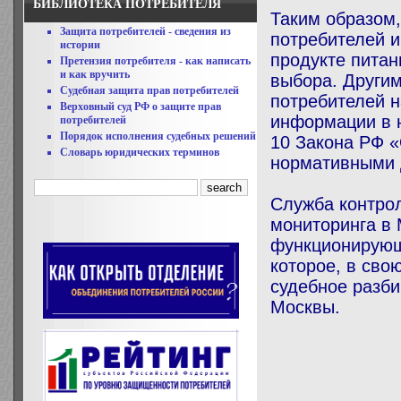
БИБЛИОТЕКА ПОТРЕБИТЕЛЯ
Таким образом
Защита потребителей - сведения из
потребителей 
истории
продукте пита
Претензия потребителя - как написать
и как вручить
выбора. Другим
Судебная защита прав потребителей
потребителей 
Верховный суд РФ о защите прав
информации в н
потребителей
Порядок исполнения судебных решений
10 Закона РФ «
Словарь юридических терминов
нормативными 
Служба контро
мониторинга в 
функционирующ
которое, в сво
судебное разби
Москвы.